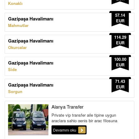
Konaklı
57.14
Gazipaşa Havalimanı
EUR
Mahmutlar
114.29
Gazipaşa Havalimanı
EUR
Okurcalar
100.00
Gazipaşa Havalimanı
EUR
Side
71.43
Gazipaşa Havalimanı
EUR
Sorgun
Alanya Transfer
Private vip transfer aile tipine uygun
araçlara sahip geniş bir araç filosuna
sahiptir. Ayrıca şehir i&cc...
Devamını oku