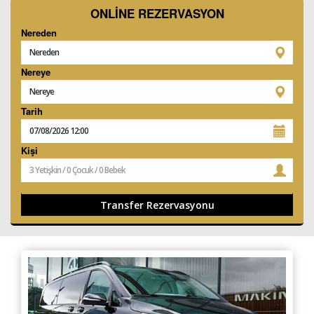
ÜYE GİRİŞİ / KAYIT
ONLİNE REZERVASYON
Nereden
Nereye
Tarih
Kişi