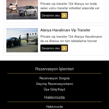
Private vip transfer 724 Alanya nın önde
gelen yolcu transfer şirketleri arasında yer
edinmeyi başarmış bir A...
Devamını oku
Alanya Havalimanı Vip Transfer
Private vip transfer 724 Alanya Havalimanın
da ve Alanya nın tüm bölgelerine hizmet
veren bir transfer firmas...
Devamını oku
Rezervasyon İşlemleri
Rezervasyon Sorgula
Geçmiş Rezervasyonlarım
Üye Giriş/Kayıt
Hakkımızda
Hakkımızda