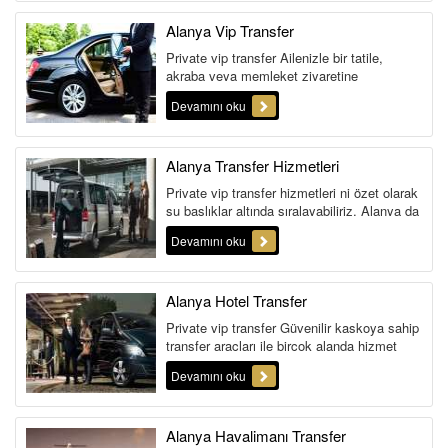
Alanya Vip Transfer
Private vip transfer Ailenizle bir tatile,
akraba veya memleket ziyaretine
gideceğiniz anda günübirlik dahi o...
Devamını oku
Alanya Transfer Hizmetleri
Private vip transfer hizmetleri ni özet olarak
şu başlıklar altında sıralayabiliriz. Alanya da
Ailenizle bir ...
Devamını oku
Alanya Hotel Transfer
Private vip transfer Güvenilir kaskoya sahip
transfer araçları ile birçok alanda hizmet
veren A...
Devamını oku
Alanya Havalimanı Transfer