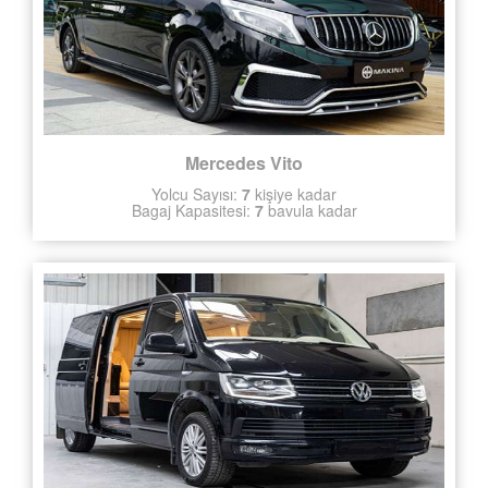
Mercedes Vito
Yolcu Sayısı:
7
kişiye kadar
Bagaj Kapasitesi:
7
bavula kadar