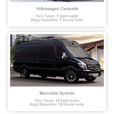
Volkswagen Caravelle
Yolcu Sayısı:
7
kişiye kadar
Bagaj Kapasitesi:
7
bavula kadar
Mercedes Sprinter
Yolcu Sayısı:
13
kişiye kadar
Bagaj Kapasitesi:
13
bavula kadar